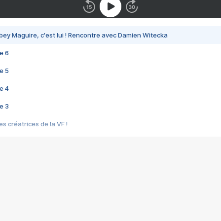
bey Maguire, c'est lui ! Rencontre avec Damien Witecka
e 6
e 5
e 4
e 3
s créatrices de la VF !
e 2
e 1
e Mektoub My Love arrive enfin ! Rencontre avec Shaïn Boumedine et Sal
i : après Toni en famille
elle réalise le bouleversant Dites lui que je l'aime