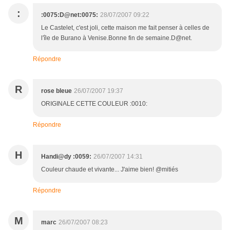
:
:0075:D@net:0075:
28/07/2007 09:22
Le Castelet, c'est joli, cette maison me fait penser à celles de
l'île de Burano à Venise.Bonne fin de semaine.D@net.
Répondre
R
rose bleue
26/07/2007 19:37
ORIGINALE CETTE COULEUR :0010:
Répondre
H
Handi@dy :0059:
26/07/2007 14:31
Couleur chaude et vivante... J'aime bien! @mitiés
Répondre
M
marc
26/07/2007 08:23