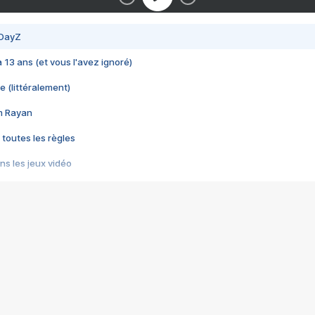
 DayZ
 a 13 ans (et vous l'avez ignoré)
e (littéralement)
im Rayan
 toutes les règles
s les jeux vidéo
us choquant de Rockstar ? - Le scandale BULLY
e plus moche de Steam
du RÊVE tourne au CAUCHEMAR
pendant 8 heures
it… à tort