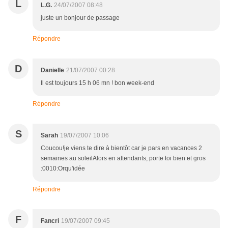
L
L.G.
24/07/2007 08:48
juste un bonjour de passage
Répondre
D
Danielle
21/07/2007 00:28
Il est toujours 15 h 06 mn ! bon week-end
Répondre
S
Sarah
19/07/2007 10:06
Coucou!je viens te dire à bientôt car je pars en vacances 2
semaines au soleilAlors en attendants, porte toi bien et gros
:0010:Orqu'idée
Répondre
F
Fancri
19/07/2007 09:45