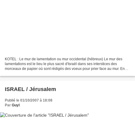
KOTEL : Le mur de lamentation ou mur occidental (hébreux) Le mur des
lamentations est le lieu le plus sacré d'Israël dans ses interstices des
morceaux de papier où sont rédigés des voeux pour prier face au mur. En
raison du shabbat, les photos ont été...
ISRAEL / Jérusalem
Publié le 01/10/2007 à 18:08
Par
Guyl