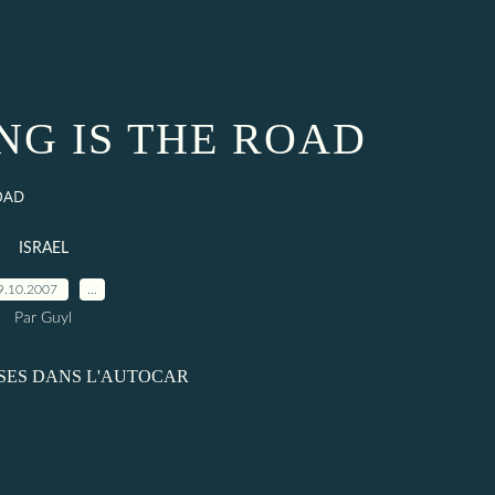
ONG IS THE ROAD
OAD
ISRAEL
9.10.2007
…
Par Guyl
SES DANS L'AUTOCAR