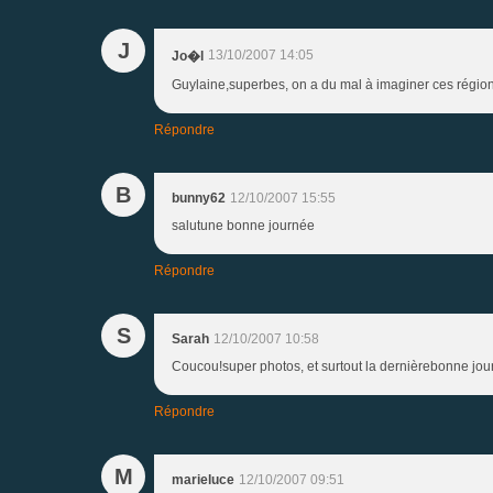
J
13/10/2007 14:05
Jo�l
Guylaine,superbes, on a du mal à imaginer ces régions !
Répondre
B
bunny62
12/10/2007 15:55
salutune bonne journée
Répondre
S
Sarah
12/10/2007 10:58
Coucou!super photos, et surtout la dernièrebonne jou
Répondre
M
marieluce
12/10/2007 09:51