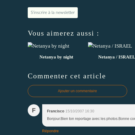
S'inscrire à la newsletter
Vous aimerez aussi :
Netanya by night
Netanya / ISRAE
Commenter cet article
Ajouter un commentaire
F
Francisco
15/10/2007 16:30
Bonjour.Bien ton reportage avec les photos.Bonne conti
Répondre