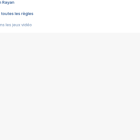
im Rayan
 toutes les règles
s les jeux vidéo
us choquant de Rockstar ? - Le scandale BULLY
e plus moche de Steam
du RÊVE tourne au CAUCHEMAR
pendant 8 heures
it… à tort
umiliés par un jeu vidéo
ire - Final Fantasy 8
ti un empire - Age of Empires
story DOFUS
tard, il crée l'un des pires jeux de tous les temps, MindsEye.