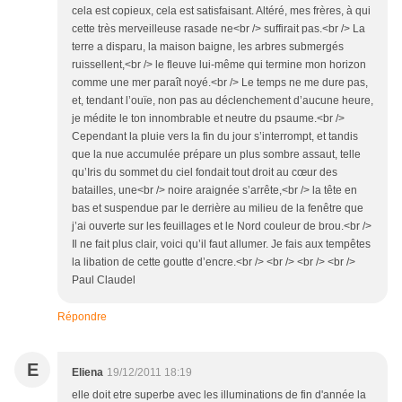
cela est copieux, cela est satisfaisant. Altéré, mes frères, à qui
cette très merveilleuse rasade ne<br /> suffirait pas.<br /> La
terre a disparu, la maison baigne, les arbres submergés
ruissellent,<br /> le fleuve lui-même qui termine mon horizon
comme une mer paraît noyé.<br /> Le temps ne me dure pas,
et, tendant l’ouïe, non pas au déclenchement d’aucune heure,
je médite le ton innombrable et neutre du psaume.<br />
Cependant la pluie vers la fin du jour s’interrompt, et tandis
que la nue accumulée prépare un plus sombre assaut, telle
qu’Iris du sommet du ciel fondait tout droit au cœur des
batailles, une<br /> noire araignée s’arrête,<br /> la tête en
bas et suspendue par le derrière au milieu de la fenêtre que
j’ai ouverte sur les feuillages et le Nord couleur de brou.<br />
Il ne fait plus clair, voici qu’il faut allumer. Je fais aux tempêtes
la libation de cette goutte d’encre.<br /> <br /> <br /> <br />
Paul Claudel
Répondre
E
Eliena
19/12/2011 18:19
elle doit etre superbe avec les illuminations de fin d'année la