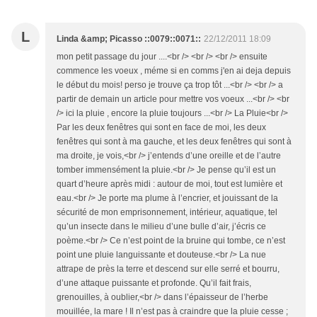
L
Linda &amp; Picasso ::0079::0071::
22/12/2011 18:09
mon petit passage du jour ....<br /> <br /> <br /> ensuite
commence les voeux , méme si en comms j'en ai deja depuis
le début du mois! perso je trouve ça trop tôt ...<br /> <br /> a
partir de demain un article pour mettre vos voeux ...<br /> <br
/> ici la pluie , encore la pluie toujours ...<br /> La Pluie<br />
Par les deux fenêtres qui sont en face de moi, les deux
fenêtres qui sont à ma gauche, et les deux fenêtres qui sont à
ma droite, je vois,<br /> j’entends d’une oreille et de l’autre
tomber immensément la pluie.<br /> Je pense qu’il est un
quart d’heure après midi : autour de moi, tout est lumière et
eau.<br /> Je porte ma plume à l’encrier, et jouissant de la
sécurité de mon emprisonnement, intérieur, aquatique, tel
qu’un insecte dans le milieu d’une bulle d’air, j’écris ce
poème.<br /> Ce n’est point de la bruine qui tombe, ce n’est
point une pluie languissante et douteuse.<br /> La nue
attrape de près la terre et descend sur elle serré et bourru,
d’une attaque puissante et profonde. Qu’il fait frais,
grenouilles, à oublier,<br /> dans l’épaisseur de l’herbe
mouillée, la mare ! Il n’est pas à craindre que la pluie cesse ;