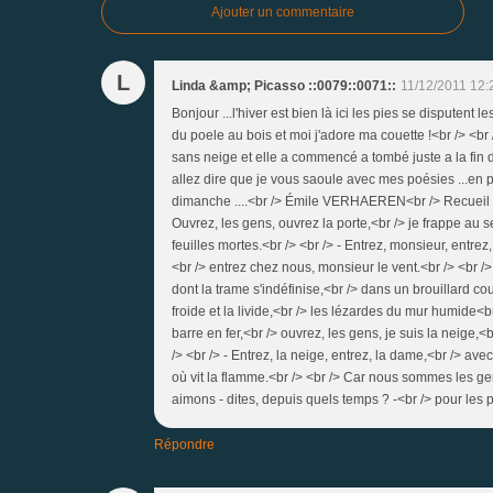
Ajouter un commentaire
L
Linda &amp; Picasso ::0079::0071::
11/12/2011 12:
Bonjour ...l'hiver est bien là ici les pies se disputent
du poele au bois et moi j'adore ma couette !<br /> <br
sans neige et elle a commencé a tombé juste a la fin de 
allez dire que je vous saoule avec mes poésies ...en p
dimanche ....<br /> Émile VERHAEREN<br /> Recueil : 
Ouvrez, les gens, ouvrez la porte,<br /> je frappe au seu
feuilles mortes.<br /> <br /> - Entrez, monsieur, entre
<br /> entrez chez nous, monsieur le vent.<br /> <br /> 
dont la trame s'indéfinise,<br /> dans un brouillard cou
froide et la livide,<br /> les lézardes du mur humide<b
barre en fer,<br /> ouvrez, les gens, je suis la neige,
/> <br /> - Entrez, la neige, entrez, la dame,<br /> ave
où vit la flamme.<br /> <br /> Car nous sommes les gen
aimons - dites, depuis quels temps ? -<br /> pour les
Répondre