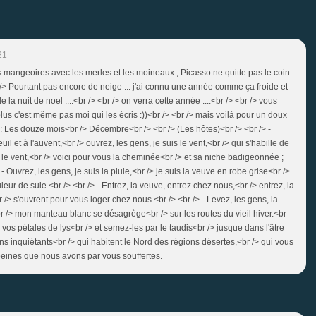
21
 les mangeoires avec les merles et les moineaux , Picasso ne quitte pas le coin
 /> Pourtant pas encore de neige ... j'ai connu une année comme ça froide et
la nuit de noel ....<br /> <br /> on verra cette année ....<br /> <br /> vous
lus c'est même pas moi qui les écris :))<br /> <br /> mais voilà pour un doux
Les douze mois<br /> Décembre<br /> <br /> (Les hôtes)<br /> <br /> -
il et à l'auvent,<br /> ouvrez, les gens, je suis le vent,<br /> qui s'habille de
z, le vent,<br /> voici pour vous la cheminée<br /> et sa niche badigeonnée ;
- Ouvrez, les gens, je suis la pluie,<br /> je suis la veuve en robe grise<br />
leur de suie.<br /> <br /> - Entrez, la veuve, entrez chez nous,<br /> entrez, la
r /> s'ouvrent pour vous loger chez nous.<br /> <br /> - Levez, les gens, la
<br /> mon manteau blanc se désagrège<br /> sur les routes du vieil hiver.<br
c vos pétales de lys<br /> et semez-les par le taudis<br /> jusque dans l'âtre
s inquiétants<br /> qui habitent le Nord des régions désertes,<br /> qui vous
 peines que nous avons par vous souffertes.