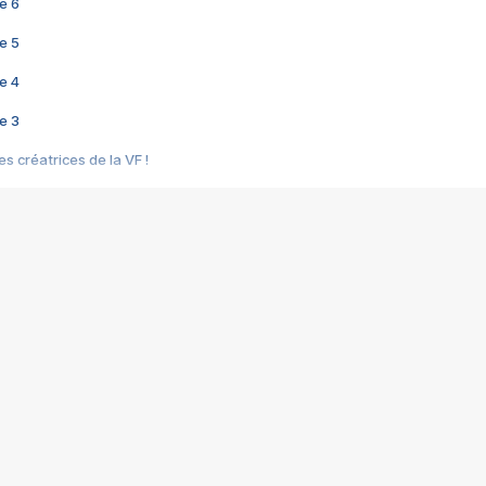
e 6
e 5
e 4
e 3
s créatrices de la VF !
e 2
e 1
e Mektoub My Love arrive enfin ! Rencontre avec Shaïn Boumedine et Sal
i : après Toni en famille
elle réalise le bouleversant Dites lui que je l'aime
ais ! Rencontre autour de Vie privée de Rebecca Zlotowski
 de Marguerite, Grave... Rencontre avec Ella Rumpf
 Les Rêveurs, un film intime sur la santé mentale