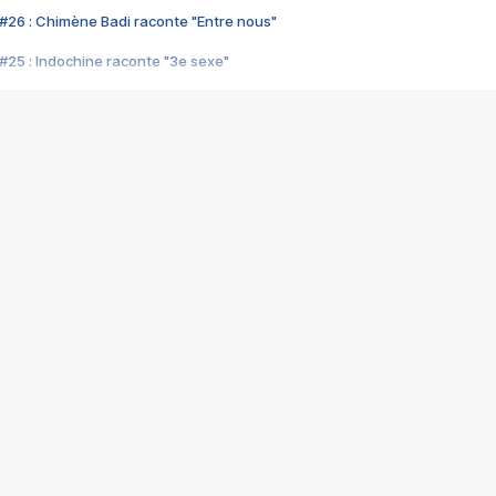
#26 : Chimène Badi raconte "Entre nous"
#25 : Indochine raconte "3e sexe"
#24 : Zaho raconte "C'est chelou"
#23 : Patrick Bruel raconte "Au café des délices"
#22 : Kyo raconte "Le chemin"
#21 : Nolwenn Leroy raconte "Cassé"
#20 : Patrick Hernandez raconte "Born to be alive"
#19 : Lorie raconte "Près de moi"
#18 : Michael Jones raconte "A nos actes manqués" (avec Jean-Jacque
#17 : Khaled raconte "Aïcha"
#16 : Corneille raconte "Parce qu'on vient de loin"
#15 : Indochine raconte "L'aventurier"