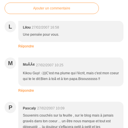
Ajouter un commentaire
L
Lilou
27/02/2007 16:58
Une pensée pour vous.
Répondre
M
MoÃÂ¢
27/02/2007 10:25
Kikou Guyl :-)))C'est ma plume qui l'écrit, mais c'est mon coeur
qui te le dit:Bien à toâ et à ton papa.Bisoussssss !!
Répondre
P
Pascaly
27/02/2007 10:09
Souvenirs couchés sur la feuille , sur le blog mais à jamais
gravés dans ton coeur ... un être nous manque et tout est
dépeuplé ... la douleur s'effacera petit à petit et les