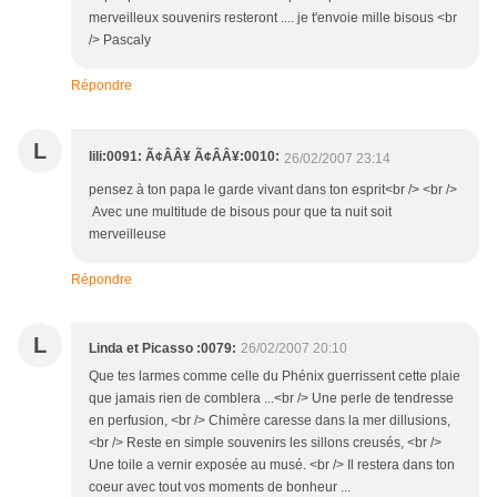
merveilleux souvenirs resteront .... je t'envoie mille bisous <br
/> Pascaly
Répondre
L
lili:0091: Ã¢ÂÂ¥ Ã¢ÂÂ¥:0010:
26/02/2007 23:14
pensez à ton papa le garde vivant dans ton esprit<br /> <br />
Avec une multitude de bisous pour que ta nuit soit
merveilleuse
Répondre
L
Linda et Picasso :0079:
26/02/2007 20:10
Que tes larmes comme celle du Phénix guerrissent cette plaie
que jamais rien de comblera ...<br /> Une perle de tendresse
en perfusion, <br /> Chimère caresse dans la mer dillusions,
<br /> Reste en simple souvenirs les sillons creusés, <br />
Une toile a vernir exposée au musé. <br /> Il restera dans ton
coeur avec tout vos moments de bonheur ...