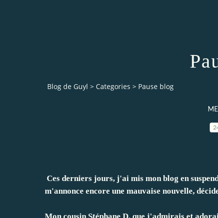
Pau
Blog de Guyl
>
Categories
>
Pause blog
ME
2
Ces derniers jours, j'ai mis mon blog en suspend 
m'annonce encore une mauvaise nouvelle, décid
Mon cousin Stéphane D. que j'admirais et adorais