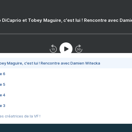
 DiCaprio et Tobey Maguire, c'est lui ! Rencontre avec Dam
bey Maguire, c'est lui ! Rencontre avec Damien Witecka
e 6
e 5
e 4
e 3
s créatrices de la VF !
e 2