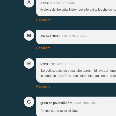
A
Annie
26/02/2007 14:06
je viens de lire cette triste nouvelle qui te touche de
Répondre
M
michka :0010:
09/02/2007 14:22
Répondre
R
ROSE
28/01/2007 15:21
Le petit coucou du dimanche après-midi avec un grand s
te souhaite une très bonne soirée bien au chaud. A 
Répondre
G
grain de poussiÃÂšre
27/01/2007 19:28
De tout coeur avec toi Guyl.