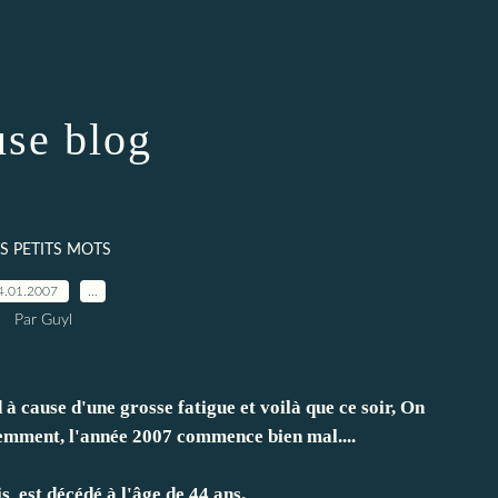
se blog
S PETITS MOTS
4.01.2007
…
Par Guyl
à cause d'une grosse fatigue et voilà que ce soir, On
emment, l'année 2007 commence bien mal....
 est décédé à l'âge de 44 ans.