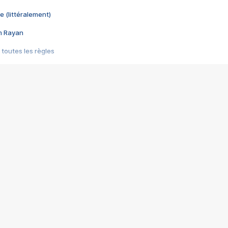
e (littéralement)
im Rayan
 toutes les règles
s les jeux vidéo
us choquant de Rockstar ? - Le scandale BULLY
e plus moche de Steam
du RÊVE tourne au CAUCHEMAR
pendant 8 heures
it… à tort
umiliés par un jeu vidéo
ire - Final Fantasy 8
ti un empire - Age of Empires