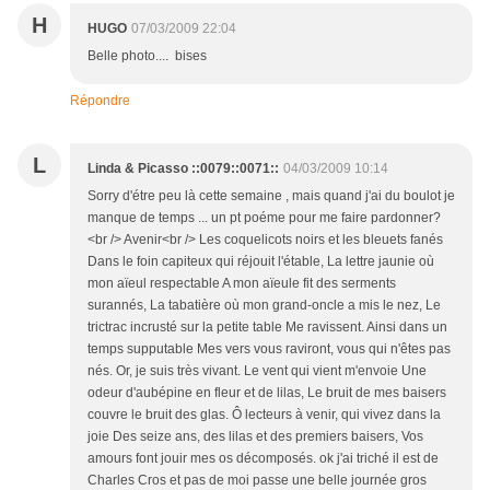
H
HUGO
07/03/2009 22:04
Belle photo.... bises
Répondre
L
Linda & Picasso ::0079::0071::
04/03/2009 10:14
Sorry d'étre peu là cette semaine , mais quand j'ai du boulot je
manque de temps ... un pt poéme pour me faire pardonner?
<br /> Avenir<br /> Les coquelicots noirs et les bleuets fanés
Dans le foin capiteux qui réjouit l'étable, La lettre jaunie où
mon aïeul respectable A mon aïeule fit des serments
surannés, La tabatière où mon grand-oncle a mis le nez, Le
trictrac incrusté sur la petite table Me ravissent. Ainsi dans un
temps supputable Mes vers vous raviront, vous qui n'êtes pas
nés. Or, je suis très vivant. Le vent qui vient m'envoie Une
odeur d'aubépine en fleur et de lilas, Le bruit de mes baisers
couvre le bruit des glas. Ô lecteurs à venir, qui vivez dans la
joie Des seize ans, des lilas et des premiers baisers, Vos
amours font jouir mes os décomposés. ok j'ai triché il est de
Charles Cros et pas de moi passe une belle journée gros