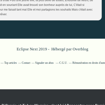
i triste Puis une jeune fille, la plus belle de toutes, Entourée de fleurs, de
it en souriant Elle avait trouvé son bonheur auprès de lui, C'était si
ur me faisait tant mal Elle et moi partagions les souhaits Mais c'était avec
rêver.
Eclipse Next 2019 - Hébergé par
Overblog
Top articles
Contact
Signaler un abus
C.G.U.
Rémunération en droits d'aut