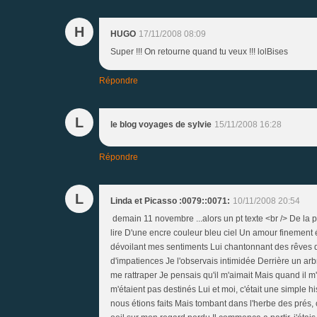
H
HUGO
17/11/2008 08:09
Super !!! On retourne quand tu veux !!! lolBises
Répondre
L
le blog voyages de sylvie
15/11/2008 16:28
Répondre
L
Linda et Picasso :0079::0071:
10/11/2008 20:54
demain 11 novembre ...alors un pt texte <br /> De la pl
lire D'une encre couleur bleu ciel Un amour finement é
dévoilant mes sentiments Lui chantonnant des rêves d
d'impatiences Je l'observais intimidée Derrière un arbr
me rattraper Je pensais qu'il m'aimait Mais quand il m'
m'étaient pas destinés Lui et moi, c'était une simple his
nous étions faits Mais tombant dans l'herbe des prés,