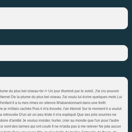
ume du plus bel oiseau<br /> Un jour illuminé par le soleil, J'ai cru pouvoir
ternel De la plume du plus bel oiseau J'ai voulu lui écrire quelques mots Lui
'enfant Il a lu mes rimes en silence M'abandonnant dans une forêt
e je m'étais cachée Puis il m'a trouvée, l'air étonné Sur le moment il a voulut
a retrouvée D'un air un peu triste il m'a expliqué Que ses jolis sourires ne
toire d'amitié Je voulus insister, hurler, crier au monde que l'un pour l'autre
 ce sont des larmes qui ont coulé Il ne m'aida pas à me relever Ne jeta aucun