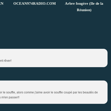
EN
OCEAN974RADIO.COM
Arbre fougère (Ile de la
Réunion)
nt rêver!
er le souffle, alors comme j'aime avoir le souffle coupé par les beautés de
us m'en passer!!