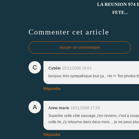
LA REUNION 974 
FETE...
Commenter cet article
Ajouter un commentaire
C
Cybèle
25/11/2008 18:03
bonjour, très sympathique tout ça...<br /> Tes photos fo
Répondre
A
Anne-marie
18/11/2008 17:29
Superbe cette côte sauvage, j'en reviens, c'est à coup
cette ile, j'y retourne dans deux mois.....je ne peux pl
Répondre