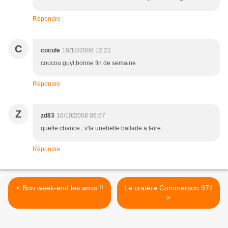
Répondre
C
cocole
16/10/2008 12:22
coucou guyl,bonne fin de semaine
Répondre
Z
zd83
16/10/2008 06:57
quelle chance , v'la unebelle ballade a faire
Répondre
< Bon week-end les amis !!
Le cratère Commerson 974
>