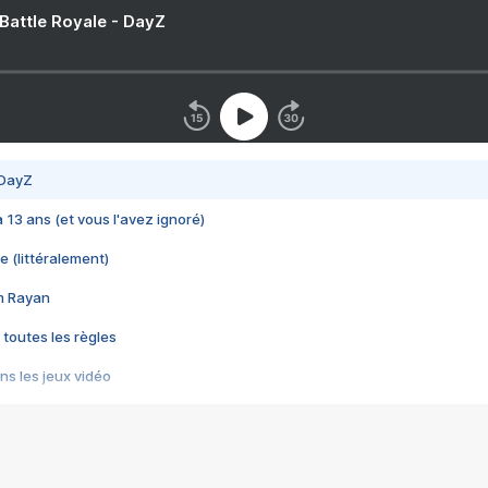
 Battle Royale - DayZ
 DayZ
 a 13 ans (et vous l'avez ignoré)
e (littéralement)
im Rayan
 toutes les règles
s les jeux vidéo
us choquant de Rockstar ? - Le scandale BULLY
e plus moche de Steam