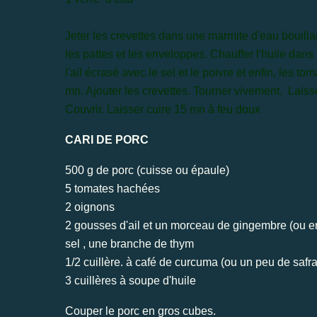
Jeter les crevettes dans une marmite d'eau bouilla
les pattes et les enveloppes. Chauffer l'huile dans
l'ail écrasé avec le sel et le poivre et enfin, les 
mn. Ajouter les crevettes. Tourner vivement. Laiss
Couvrir. Laisser cuire 15 mn à feu doux
CARI DE PORC
500 g de porc (cuisse ou épaule)
5 tomates hachées
2 oignons
2 gousses d'ail et un morceau de gingembre (ou e
sel , une branche de thym
1/2 cuillère. à café de curcuma (ou un peu de safr
3 cuillères à soupe d'huile
Couper le porc en gros cubes.