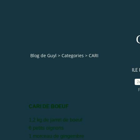
Blog de Guyl
>
Categories
>
CARI
ILE
2
CARI DE BOEUF
1,2 kg de jarret de boeuf
6 petits oignons
1 morceau de gingembre