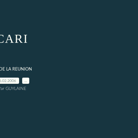
CARI
 DE LA REUNION
6.02.2006
…
Par GUYLAINE