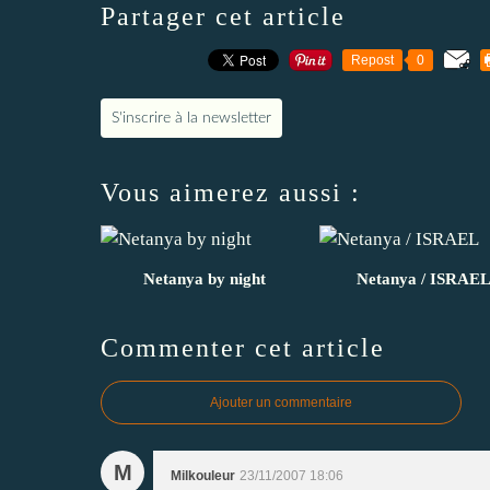
Partager cet article
Repost
0
S'inscrire à la newsletter
Vous aimerez aussi :
Netanya by night
Netanya / ISRAE
Commenter cet article
Ajouter un commentaire
M
Milkouleur
23/11/2007 18:06