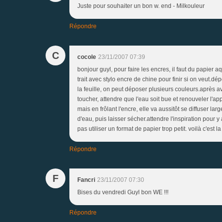
Juste pour souhaiter un bon w. end - Milkouleur
Répondre
C
cocole
23/11/2007 07:39
bonjour guyl, pour faire les encres, il faut du papier a
trait avec stylo encre de chine pour finir si on veut.dé
la feuille, on peut déposer plusieurs couleurs.après ave
toucher, attendre que l'eau soit bue et renouveler l'ap
mais en frôlant l'encre, elle va aussitôt se diffuser larg
d'eau, puis laisser sécher.attendre l'inspiration pour y 
pas utiliser un format de papier trop petit. voilà c'est 
Répondre
F
Fancri
23/11/2007 07:30
Bises du vendredi Guyl bon WE !!!
Répondre