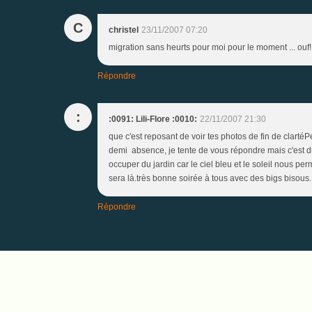
C
christel
23/11/2007 07:20
migration sans heurts pour moi pour le moment ... ouf! 
Répondre
:
:0091: Lili-Flore :0010:
22/11/2007 21:30
que c'est reposant de voir tes photos de fin de clarté
demi absence, je tente de vous répondre mais c'est du
occuper du jardin car le ciel bleu et le soleil nous per
sera là.très bonne soirée à tous avec des bigs bisous.
Répondre