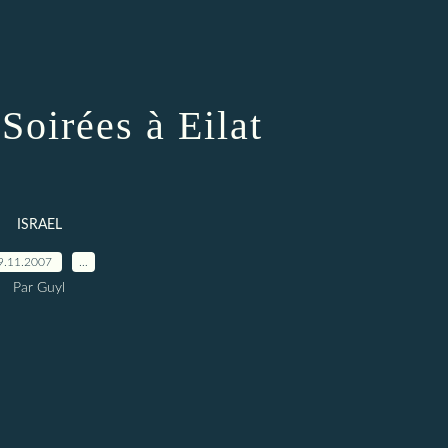
Soirées à Eilat
ISRAEL
9.11.2007
…
Par Guyl