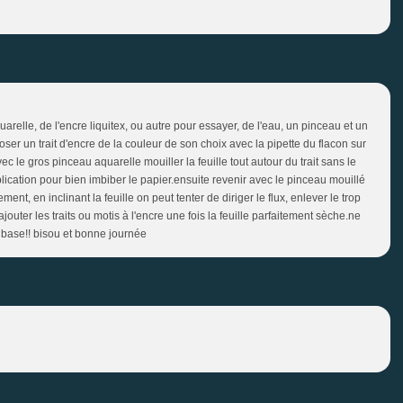
quarelle, de l'encre liquitex, ou autre pour essayer, de l'eau, un pinceau et un
poser un trait d'encre de la couleur de son choix avec la pipette du flacon sur
c le gros pinceau aquarelle mouiller la feuille tout autour du trait sans le
plication pour bien imbiber le papier.ensuite revenir avec le pinceau mouillé
ement, en inclinant la feuille on peut tenter de diriger le flux, enlever le trop
ajouter les traits ou motis à l'encre une fois la feuille parfaitement sèche.ne
la base!! bisou et bonne journée