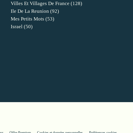
Villes Et Villages De France
(128)
Ile De La Reunion
(92)
Mes Petits Mots
(53)
Israel
(50)
eur
Offre Premium
Cookies et données personnelles
Préférences cookies