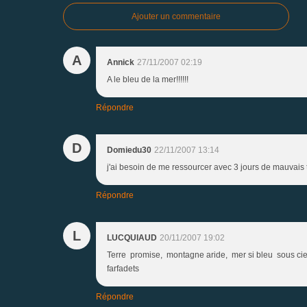
Ajouter un commentaire
A
Annick
27/11/2007 02:19
A le bleu de la mer!!!!!!
Répondre
D
Domiedu30
22/11/2007 13:14
j'ai besoin de me ressourcer avec 3 jours de mauvais 
Répondre
L
LUCQUIAUD
20/11/2007 19:02
Terre promise, montagne aride, mer si bleu sous ciel d
farfadets
Répondre