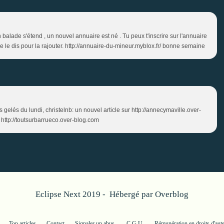
alade s'étend , un nouvel annuaire est né . Tu peux t'inscrire sur l'annuaire
me le dis pour la rajouter. http://annuaire-du-mineur.myblox.fr/ bonne semaine
s gelés du lundi, christelnb: un nouvel article sur http://annecymaville.over-
r http://toutsurbarrueco.over-blog.com
Eclipse Next 2019 - Hébergé par
Overblog
Top articles
Contact
Signaler un abus
C.G.U.
Rémunération en droits d'aut