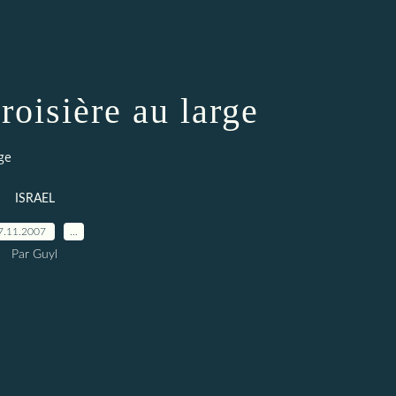
oisière au large
ge
ISRAEL
7.11.2007
…
Par Guyl