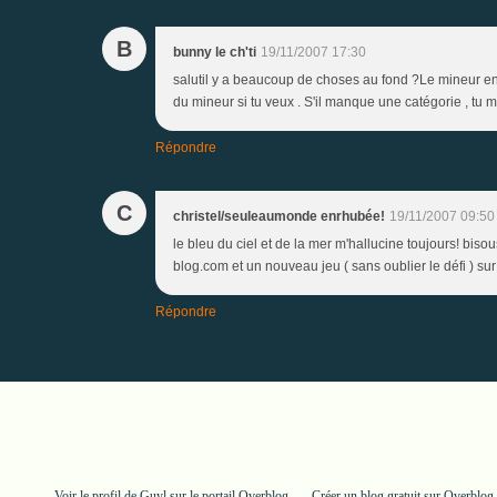
B
bunny le ch'ti
19/11/2007 17:30
salutil y a beaucoup de choses au fond ?Le mineur en b
du mineur si tu veux . S'il manque une catégorie , tu 
Répondre
C
christel/seuleaumonde enrhubée!
19/11/2007 09:50
le bleu du ciel et de la mer m'hallucine toujours! bisou
blog.com et un nouveau jeu ( sans oublier le défi ) su
Répondre
Voir le profil de
Guyl
sur le portail Overblog
Créer un blog gratuit sur Overblog