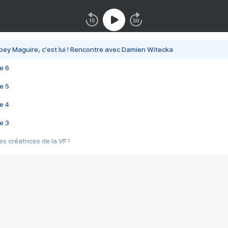
bey Maguire, c'est lui ! Rencontre avec Damien Witecka
e 6
e 5
e 4
e 3
s créatrices de la VF !
e 2
e 1
e Mektoub My Love arrive enfin ! Rencontre avec Shaïn Boumedine et Sal
i : après Toni en famille