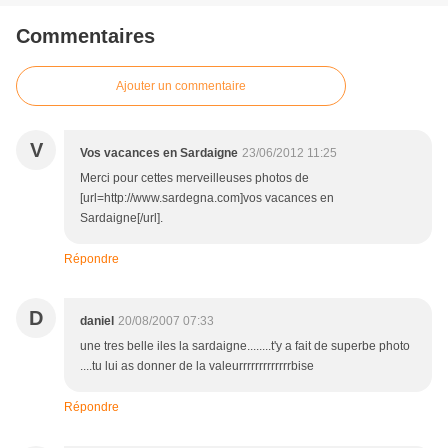
Commentaires
Ajouter un commentaire
V
Vos vacances en Sardaigne
23/06/2012 11:25
Merci pour cettes merveilleuses photos de
[url=http://www.sardegna.com]vos vacances en
Sardaigne[/url].
Répondre
D
daniel
20/08/2007 07:33
une tres belle iles la sardaigne........t'y a fait de superbe photo
....tu lui as donner de la valeurrrrrrrrrrrrrbise
Répondre