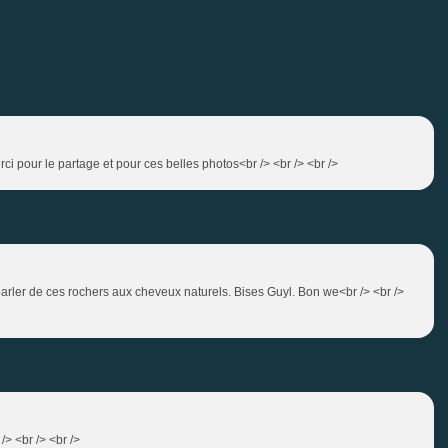
ci pour le partage et pour ces belles photos<br /> <br /> <br />
parler de ces rochers aux cheveux naturels. Bises Guyl. Bon we<br /> <br />
/> <br /> <br />