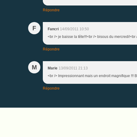
Répondre
F
Fancri
14/09/2011 10:50
<br /> je baisse la tête!!!<br /> bisous du mercredi!<br 
Répondre
M
Marie
13/09/2011 21:13
<br /> Impressionnant mais un endroit magnifique !!! 
Répondre