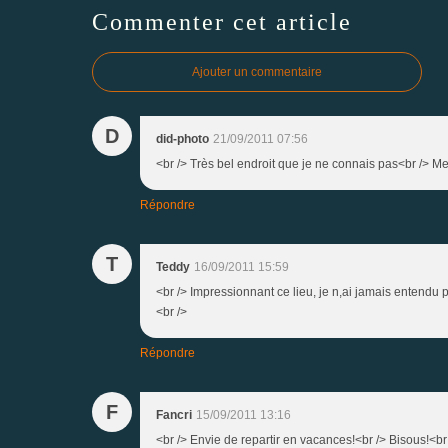
Commenter cet article
Ajouter un commentaire
D
did-photo
21/09/2011 07:56
<br /> Très bel endroit que je ne connais pas<br /> Mer
Répondre
T
Teddy
16/09/2011 15:59
<br /> Impressionnant ce lieu, je n,ai jamais entendu 
<br />
Répondre
F
Fancri
15/09/2011 13:16
<br /> Envie de repartir en vacances!<br /> Bisous!<br 