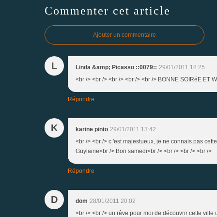
Commenter cet article
Ajouter un commentaire
L
Linda &amp; Picasso ::0079::
29/01/2011 18:25
<br /> <br /> <br /> <br /> <br /> BONNE SOIRéE ET WE<
Répondre
K
karine pinto
29/01/2011 13:42
<br /> <br /> c 'est majestueux, je ne connais pas cette
Guylaine<br /> Bon samedi<br /> <br /> <br /> <br />
Répondre
D
dom
28/01/2011 20:02
<br /> <br /> un rêve pour moi de découvrir cette ville un