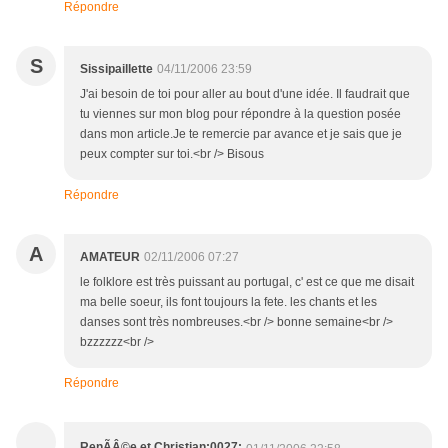
Répondre
S
Sissipaillette
04/11/2006 23:59
J'ai besoin de toi pour aller au bout d'une idée. Il faudrait que
tu viennes sur mon blog pour répondre à la question posée
dans mon article.Je te remercie par avance et je sais que je
peux compter sur toi.<br /> Bisous
Répondre
A
AMATEUR
02/11/2006 07:27
le folklore est très puissant au portugal, c' est ce que me disait
ma belle soeur, ils font toujours la fete. les chants et les
danses sont très nombreuses.<br /> bonne semaine<br />
bzzzzzz<br />
Répondre
RenÃÂ©e et Christian:0027: