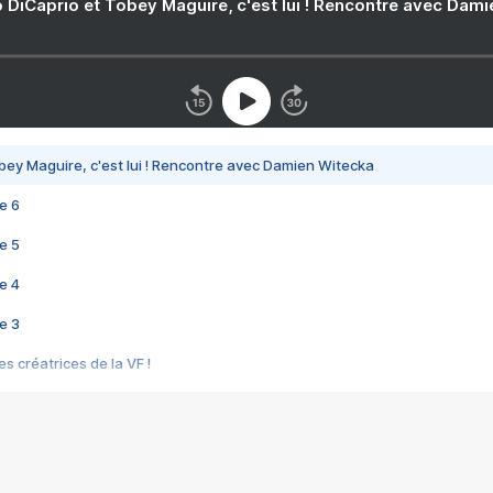
 DiCaprio et Tobey Maguire, c'est lui ! Rencontre avec Dam
bey Maguire, c'est lui ! Rencontre avec Damien Witecka
e 6
e 5
e 4
e 3
s créatrices de la VF !
e 2
e 1
e Mektoub My Love arrive enfin ! Rencontre avec Shaïn Boumedine et Sal