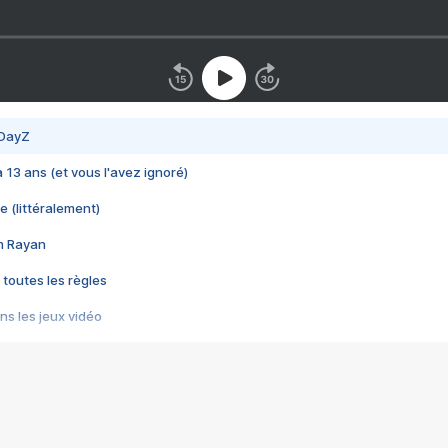
 DayZ
 a 13 ans (et vous l'avez ignoré)
e (littéralement)
im Rayan
 toutes les règles
s les jeux vidéo
us choquant de Rockstar ? - Le scandale BULLY
e plus moche de Steam
du RÊVE tourne au CAUCHEMAR