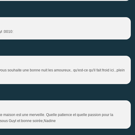
l :0010:
us souhaite une bonne nuit les amoureux.. qu'est-ce qu'il fait froid ici...plein
e maison est une merveille. Quelle patience et quelle passion pour la
bisous Guyl et bonne soirée,Nadine