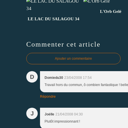
L'Orb Gelé
LE LAC DU SALAGOU 34
Commenter cet article
Ajouter un commentaire
D
Domiedu30
23/04/2008 17:54
Travail hors du commun, ô combien fantastique ! belle t
Répondre
J
Joëlle
21/04/2008 04:30
Plutôt impressionnant !