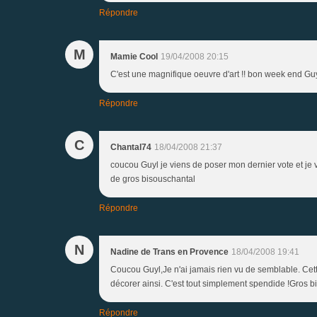
Répondre
M
Mamie Cool
19/04/2008 20:15
C'est une magnifique oeuvre d'art !! bon week end Guy
Répondre
C
Chantal74
18/04/2008 21:37
coucou Guyl je viens de poser mon dernier vote et je vo
de gros bisouschantal
Répondre
N
Nadine de Trans en Provence
18/04/2008 19:41
Coucou Guyl,Je n'ai jamais rien vu de semblable. Cett
décorer ainsi. C'est tout simplement spendide !Gros 
Répondre