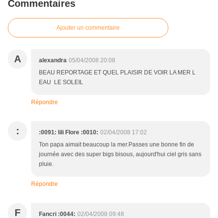
Commentaires
Ajouter un commentaire
A
alexandra
05/04/2008 20:08
BEAU REPORTAGE ET QUEL PLAISIR DE VOIR LA MER L
EAU LE SOLEIL
Répondre
:
:0091: lili Flore :0010:
02/04/2008 17:02
Ton papa aimait beaucoup la mer.Passes une bonne fin de
journée avec des super bigs bisous, aujourd'hui ciel gris sans
pluie.
Répondre
F
Fancri :0044:
02/04/2008 09:48