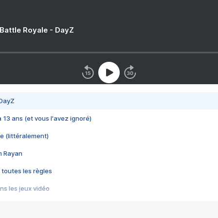
 Battle Royale - DayZ
 DayZ
 a 13 ans (et vous l'avez ignoré)
e (littéralement)
im Rayan
 toutes les règles
s les jeux vidéo
us choquant de Rockstar ? - Le scandale BULLY