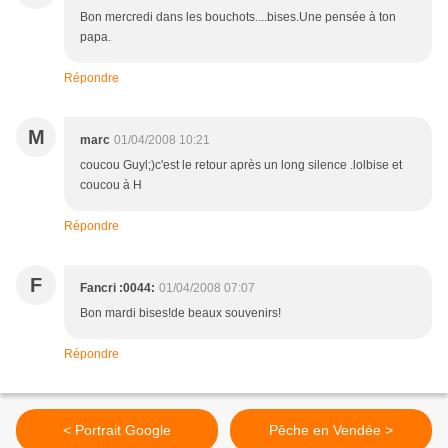
Bon mercredi dans les bouchots....bises.Une pensée à ton
papa.
Répondre
M
marc
01/04/2008 10:21
coucou Guyl;)c'est le retour après un long silence .lolbise et
coucou à H
Répondre
F
Fancri :0044:
01/04/2008 07:07
Bon mardi bises!de beaux souvenirs!
Répondre
< Portrait Google
Pêche en Vendée >