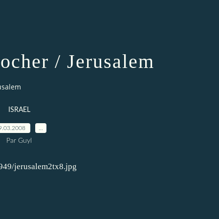
ocher / Jerusalem
rusalem
ISRAEL
9.03.2008
…
Par Guyl