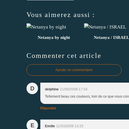
Vous aimerez aussi :
Netanya by night
Netanya / ISRAE
Commenter cet article
Ajouter un commentaire
D
delphine
21/09/2008 17:54
Tellement beau ces couleurs, loin de ce que nous co
Répondre
E
Emilie
11/03/2008 13:25