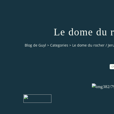
Le dome du r
Blog de Guyl
>
Categories
>
Le dome du rocher / Je
0