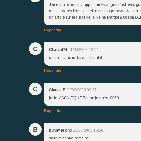
De retour d'une échappée en Auvergne c'est avec grande
que tu as très bien su mettre en images avec de subl
un article sur les pas de la Reine Margot à Usson (A
Répondre
C
Chantal74
11/03/2008 12:14
un petit coucou. bisous chantal
Répondre
C
Claude B
11/03/2008 09:37
juste MAGNIFIQUE Bonne journée :0059:
Répondre
B
bunny le chti
10/03/2008 16:58
salut et bonne semaine