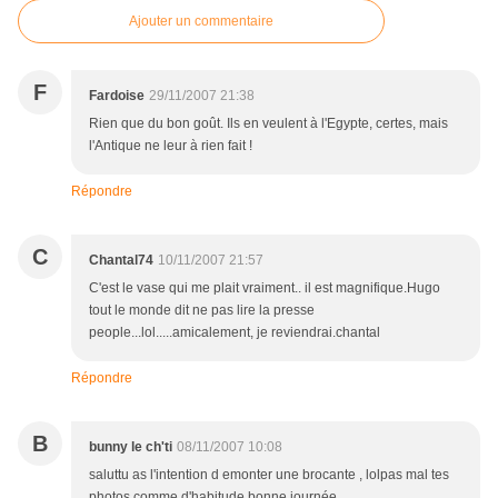
Ajouter un commentaire
F
Fardoise
29/11/2007 21:38
Rien que du bon goût. Ils en veulent à l'Egypte, certes, mais
l'Antique ne leur à rien fait !
Répondre
C
Chantal74
10/11/2007 21:57
C'est le vase qui me plait vraiment.. il est magnifique.Hugo
tout le monde dit ne pas lire la presse
people...lol.....amicalement, je reviendrai.chantal
Répondre
B
bunny le ch'ti
08/11/2007 10:08
saluttu as l'intention d emonter une brocante , lolpas mal tes
photos comme d'habitude bonne journée