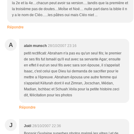
la 2e et la 4e....chacun peut avoir sa version.....tandis que la première et
la troisième pas de doutes....MoÏse et Noé.... nulle part dans la bible il n
y a le nom de Cléo......les pâtres oui mais Cléo niet ...
Répondre
A
alain munsch
28/10/2007 23:16
petit rectificati: Abraham n'a pas eu qu'un seul fils; le premier
de ses fils fut Ismaël qu'il eut avec sa servante Agar; ensuite
en effet il eut un seul fils avec sara son épouse, il s'appelait
Isaac, c'est celui que Dieu lui demanda de sacrifier pour le
mettre a l'épreuve. Abraham épousa une autre femme qui
s'appelait Kéturah dont il eut Zimran, Jocschan, Médan,
Madian, Ischbac et Schuah.Voila pour la petite histoire.ceci
dit, félicitation pour les photos
Répondre
J
Joël
28/10/2007 22:36
Bonsoir Guylaine,superbes photos malgré les vitres ! et de