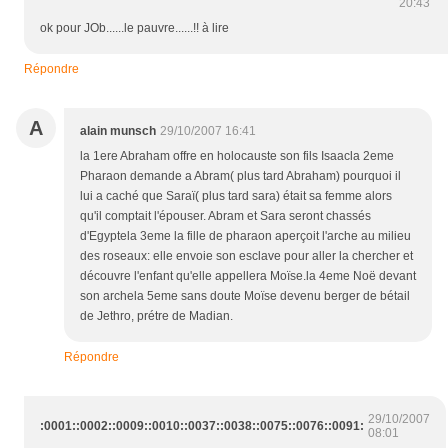
20:43
ok pour JOb......le pauvre......!! à lire
Répondre
A
alain munsch
29/10/2007 16:41
la 1ere Abraham offre en holocauste son fils Isaacla 2eme
Pharaon demande a Abram( plus tard Abraham) pourquoi il
lui a caché que Saraï( plus tard sara) était sa femme alors
qu'il comptait l'épouser. Abram et Sara seront chassés
d'Egyptela 3eme la fille de pharaon aperçoit l'arche au milieu
des roseaux: elle envoie son esclave pour aller la chercher et
découvre l'enfant qu'elle appellera Moïse.la 4eme Noë devant
son archela 5eme sans doute Moïse devenu berger de bétail
de Jethro, prétre de Madian.
Répondre
:
29/10/2007
:0001::0002::0009::0010::0037::0038::0075::0076::0091:
08:01