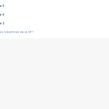
e 5
e 4
e 3
s créatrices de la VF !
e 2
e 1
e Mektoub My Love arrive enfin ! Rencontre avec Shaïn Boumedine et Sal
i : après Toni en famille
elle réalise le bouleversant Dites lui que je l'aime
ais ! Rencontre autour de Vie privée de Rebecca Zlotowski
 de Marguerite, Grave... Rencontre avec Ella Rumpf
 Les Rêveurs, un film intime sur la santé mentale