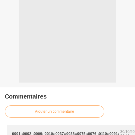
Commentaires
Ajouter un commentaire
0
30/10/2
0001::0002::0009::0010::0037::0038::0075::0076::0110::0091: