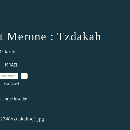
 Merone : Tzdakah
 Tzdakah
ISRAEL
2.09.2007
…
Par Guyl
e urne insolite