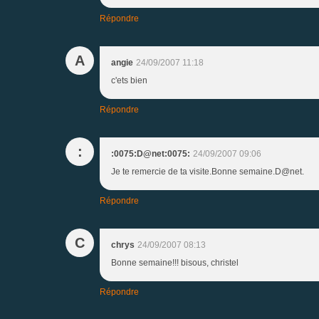
Répondre
A
angie
24/09/2007 11:18
c'ets bien
Répondre
:
:0075:D@net:0075:
24/09/2007 09:06
Je te remercie de ta visite.Bonne semaine.D@net.
Répondre
C
chrys
24/09/2007 08:13
Bonne semaine!!! bisous, christel
Répondre