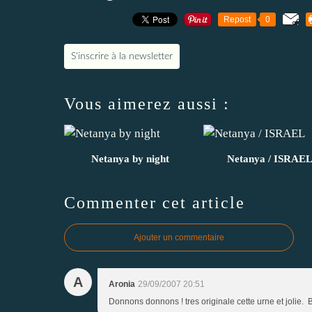
Repost
0
S'inscrire à la newsletter
Vous aimerez aussi :
Netanya by night
Netanya / ISRAE
Commenter cet article
Ajouter un commentaire
A
Aronia
29/09/2007 20:51
Donnons donnons ! tres originale cette urne et jolie. 