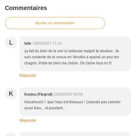
Commentaires
Ajouter un commentaire
L
lalie
19/05/2007 17:19
ça fait du bien de te voir si radieuse malgré ta douleur...Je
suis contente de ta venue en Vendée a apaisé un peu ton
chagrin. Porte-toi bien ma chérie. On t'aime tous ici !!!
Répondre
K
Koulou (Flegroll)
10/05/2007 00:50
Houahouch ! que l'eau est bleuuuu ! j'oserais pas colorier
aussi bleu... et pourtant...
Répondre