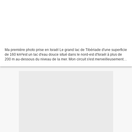
Ma première photo prise en Israël Le grand lac de Tibériade d'une superficie
de 160 km²est un lac d'eau douce situé dans le nord-est d'Israël à plus de
200 m au-dessous du niveau de la mer. Mon circuit s'est merveilleusement
bien passé, le pays est m...