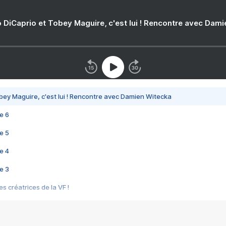
 DiCaprio et Tobey Maguire, c'est lui ! Rencontre avec Dam
bey Maguire, c'est lui ! Rencontre avec Damien Witecka
e 6
e 5
e 4
e 3
s créatrices de la VF !
e 2
e 1