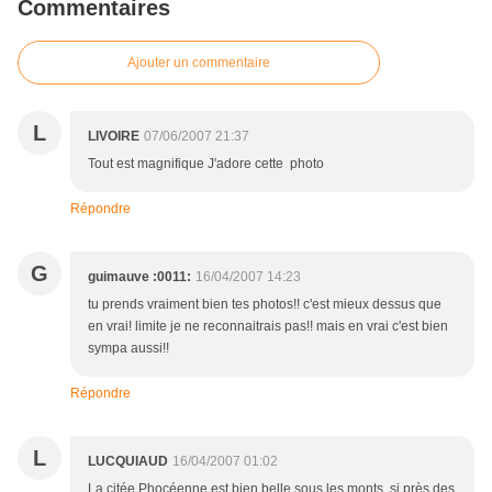
Commentaires
Ajouter un commentaire
L
LIVOIRE
07/06/2007 21:37
Tout est magnifique J'adore cette photo
Répondre
G
guimauve :0011:
16/04/2007 14:23
tu prends vraiment bien tes photos!! c'est mieux dessus que
en vrai! limite je ne reconnaitrais pas!! mais en vrai c'est bien
sympa aussi!!
Répondre
L
LUCQUIAUD
16/04/2007 01:02
La citée Phocéenne est bien belle sous les monts si près des