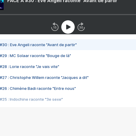
FACE A #30 : Eve Angeli raconte "Avant de partir"
#30 : Eve Angeli raconte "Avant de partir"
#29 : MC Solaar raconte "Bouge de là"
28 : Lorie raconte "Je vais vite"
#27 : Christophe Willem raconte "Jacques a dit"
#26 : Chimène Badi raconte "Entre nous"
#25 : Indochine raconte "3e sexe"
#24 : Zaho raconte "C'est chelou"
#23 : Patrick Bruel raconte "Au café des délices"
#22 : Kyo raconte "Le chemin"