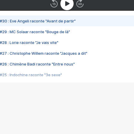
#30 : Eve Angeli raconte "Avant de partir"
#29 : MC Solaar raconte "Bouge de là"
28 : Lorie raconte "Je vais vite"
#27 : Christophe Willem raconte "Jacques a dit"
#26 : Chimène Badi raconte "Entre nous"
#25 : Indochine raconte "3e sexe"
#24 : Zaho raconte "C'est chelou"
#23 : Patrick Bruel raconte "Au café des délices"
#22 : Kyo raconte "Le chemin"
#21 : Nolwenn Leroy raconte "Cassé"
#20 : Patrick Hernandez raconte "Born to be alive"